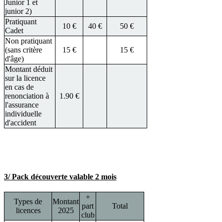
Junior 1 et
junior 2)
Pratiquant
10 €
40 €
50 €
Cadet
Non pratiquant
(sans critère
15 €
15 €
d'âge)
Montant déduit
sur la licence
en cas de
renonciation à
1.90 €
l'assurance
individuelle
d'accident
3/ Pack découverte valable 2 mois
+
Types de
Montant
part
Total
licences
2025
club