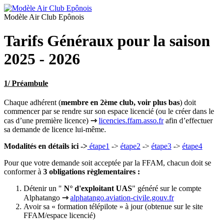
Modèle Air Club Epônois
Tarifs Généraux pour la saison
2025 - 2026
1/ Préambule
Chaque adhérent (
membre en 2ème club, voir plus bas
) doit
commencer par se rendre sur son espace licencié (ou le créer dans le
cas d’une première licence)
⇾
licencies.ffam.asso.fr
afin d’effectuer
sa demande de licence lui-même.
Modalités en détails ici ->
étape1
->
étape2
->
étape3
->
étape4
Pour que votre demande soit acceptée par la FFAM, chacun doit se
conformer à
3 obligations règlementaires :
Détenir un "
N° d'exploitant UAS
" généré sur le compte
Alphatango
⇾
alphatango.aviation-civile.gouv.fr
Avoir sa « formation télépilote » à jour (obtenue sur le site
FFAM/espace licencié)