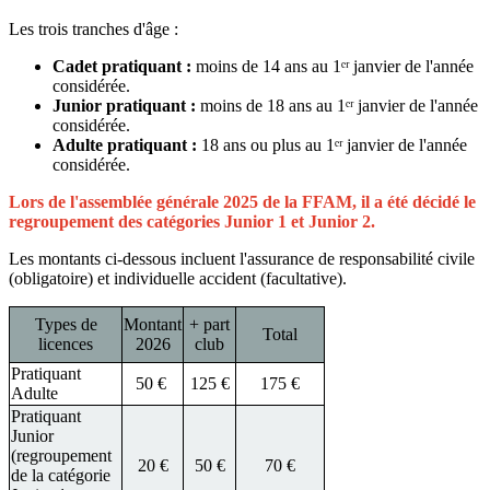
Les trois tranches d'âge :
Cadet pratiquant :
moins de 14 ans au 1ᵉʳ janvier de l'année
considérée.
Junior pratiquant :
moins de 18 ans au 1ᵉʳ janvier de l'année
considérée.
Adulte pratiquant :
18 ans ou plus au 1ᵉʳ janvier de l'année
considérée.
Lors de l'assemblée générale 2025 de la FFAM, il a été décidé le
regroupement des catégories Junior 1 et Junior 2.
Les montants ci-dessous incluent l'assurance de responsabilité civile
(obligatoire) et individuelle accident (facultative).
Types de
Montant
+ part
Total
licences
2026
club
Pratiquant
50 €
125 €
175 €
Adulte
Pratiquant
Junior
(regroupement
20 €
50 €
70 €
de la catégorie