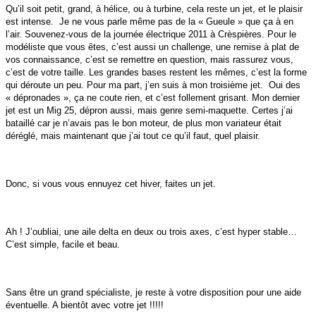
Qu’il soit petit, grand, à hélice, ou à turbine, cela reste un jet, et le plaisir
est intense. Je ne vous parle même pas de la « Gueule » que ça à en
l’air. Souvenez-vous de la journée électrique 2011 à Crèspières. Pour le
modéliste que vous êtes, c’est aussi un challenge, une remise à plat de
vos connaissance, c’est se remettre en question, mais rassurez vous,
c’est de votre taille. Les grandes bases restent les mêmes, c’est la forme
qui déroute un peu. Pour ma part, j’en suis à mon troisième jet. Oui des
« dépronades », ça ne coute rien, et c’est follement grisant. Mon dernier
jet est un Mig 25, dépron aussi, mais genre semi-maquette. Certes j’ai
bataillé car je n’avais pas le bon moteur, de plus mon variateur était
déréglé, mais maintenant que j’ai tout ce qu’il faut, quel plaisir.
Donc, si vous vous ennuyez cet hiver, faites un jet.
Ah ! J’oubliai, une aile delta en deux ou trois axes, c’est hyper stable…
C’est simple, facile et beau.
Sans être un grand spécialiste, je reste à votre disposition pour une aide
éventuelle. A bientôt avec votre jet !!!!!