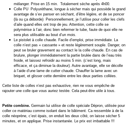
mélanger. Prise en 15 min. Totalement sèche après 4h00.
Colle PU Polyuréthane, longue à sécher mais qui possède le grand
avantage de s’ex panser en séchant, d’être légère, et de se poncer
(là ou ça déborde) Personnellement, je l’utilise pour coller les clefs
d’aile quand elles ont trop de jeu. Attention, cette colle se
polymérise à l’air, donc bien refermer le tube, faute de quoi elle ne
sera plus utilisable au bout d’un mois.
Le pistolet à colle chaude. Facile d’emploi, prise immédiate. La
colle n’est pas « cassante » et reste légèrement souple. Danger, on
peut se bruler gravement au contact le la colle chaude. En cas de
brulure, plonger immédiatement la partie brulée dans de l’eau très
froide, et laissez refroidir au moins 5 min. (c’est long, mais
efficace, et ça diminue la douleur). Autre avantage, elle se décolle
à l’aide d’une lame de cutter chaude. Chauffer la lame avec un
briquet, et glisser cette dernière entre les deux parties collées.
Cette liste de colles n’est pas exhaustive, rien ne vous empêche de
rajouter une colle que vous auriez testée. Cela peut-être utile à tous.
Petite combine.
Germain lui utilise de colle spéciale Dépron, utilisée pour
coller ce matériau comme isolant dans le bâtiment. Ca ressemble à de la
colle néoprène, c’est épais, on enduit les deux côté, on laisse sécher 5
minutes, et on applique. Prise instantanée. Le prix est imbattable !!!