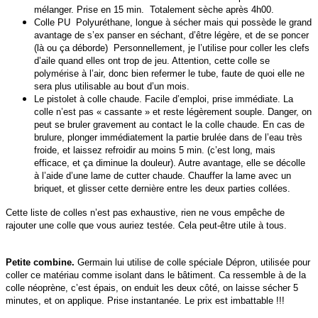
mélanger. Prise en 15 min. Totalement sèche après 4h00.
Colle PU Polyuréthane, longue à sécher mais qui possède le grand
avantage de s’ex panser en séchant, d’être légère, et de se poncer
(là ou ça déborde) Personnellement, je l’utilise pour coller les clefs
d’aile quand elles ont trop de jeu. Attention, cette colle se
polymérise à l’air, donc bien refermer le tube, faute de quoi elle ne
sera plus utilisable au bout d’un mois.
Le pistolet à colle chaude. Facile d’emploi, prise immédiate. La
colle n’est pas « cassante » et reste légèrement souple. Danger, on
peut se bruler gravement au contact le la colle chaude. En cas de
brulure, plonger immédiatement la partie brulée dans de l’eau très
froide, et laissez refroidir au moins 5 min. (c’est long, mais
efficace, et ça diminue la douleur). Autre avantage, elle se décolle
à l’aide d’une lame de cutter chaude. Chauffer la lame avec un
briquet, et glisser cette dernière entre les deux parties collées.
Cette liste de colles n’est pas exhaustive, rien ne vous empêche de
rajouter une colle que vous auriez testée. Cela peut-être utile à tous.
Petite combine.
Germain lui utilise de colle spéciale Dépron, utilisée pour
coller ce matériau comme isolant dans le bâtiment. Ca ressemble à de la
colle néoprène, c’est épais, on enduit les deux côté, on laisse sécher 5
minutes, et on applique. Prise instantanée. Le prix est imbattable !!!