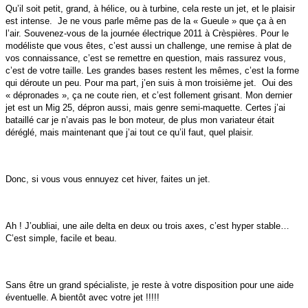
Qu’il soit petit, grand, à hélice, ou à turbine, cela reste un jet, et le plaisir
est intense. Je ne vous parle même pas de la « Gueule » que ça à en
l’air. Souvenez-vous de la journée électrique 2011 à Crèspières. Pour le
modéliste que vous êtes, c’est aussi un challenge, une remise à plat de
vos connaissance, c’est se remettre en question, mais rassurez vous,
c’est de votre taille. Les grandes bases restent les mêmes, c’est la forme
qui déroute un peu. Pour ma part, j’en suis à mon troisième jet. Oui des
« dépronades », ça ne coute rien, et c’est follement grisant. Mon dernier
jet est un Mig 25, dépron aussi, mais genre semi-maquette. Certes j’ai
bataillé car je n’avais pas le bon moteur, de plus mon variateur était
déréglé, mais maintenant que j’ai tout ce qu’il faut, quel plaisir.
Donc, si vous vous ennuyez cet hiver, faites un jet.
Ah ! J’oubliai, une aile delta en deux ou trois axes, c’est hyper stable…
C’est simple, facile et beau.
Sans être un grand spécialiste, je reste à votre disposition pour une aide
éventuelle. A bientôt avec votre jet !!!!!